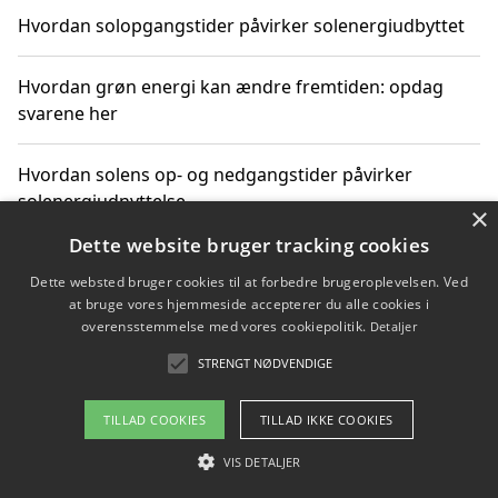
Hvordan solopgangstider påvirker solenergiudbyttet
Hvordan grøn energi kan ændre fremtiden: opdag
svarene her
Hvordan solens op- og nedgangstider påvirker
solenergiudnyttelse
×
Dette website bruger tracking cookies
Hvordan du får svar på energispørgsmål om
Dette websted bruger cookies til at forbedre brugeroplevelsen. Ved
vedvarende energikilder
at bruge vores hjemmeside accepterer du alle cookies i
overensstemmelse med vores cookiepolitik.
Detaljer
STRENGT NØDVENDIGE
Copyright 2026 - Pilanto Aps
TILLAD COOKIES
TILLAD IKKE COOKIES
Om / kontakt
Blog
Betingelser
VIS DETALJER