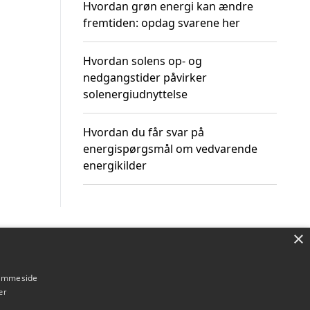
Hvordan grøn energi kan ændre
fremtiden: opdag svarene her
Hvordan solens op- og
nedgangstider påvirker
solenergiudnyttelse
Hvordan du får svar på
energispørgsmål om vedvarende
energikilder
×
Om / kontakt
Blog
Betingelser
hjemmeside
er