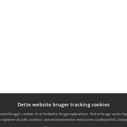
Dette website bruger tracking cookies
sted bruger cookies til at forbedre brugeroplevelsen. Ved at bruge vores 
ccepterer du alle cookies i overensstemmelse med vores cookiepolitik.
Detalj