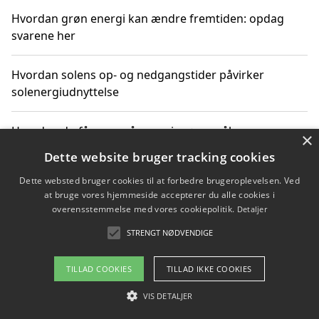
Hvordan grøn energi kan ændre fremtiden: opdag
svarene her
Hvordan solens op- og nedgangstider påvirker
solenergiudnyttelse
Hvordan du får svar på energispørgsmål om
×
vedvarende energikilder
Dette website bruger tracking cookies
Dette websted bruger cookies til at forbedre brugeroplevelsen. Ved
at bruge vores hjemmeside accepterer du alle cookies i
overensstemmelse med vores cookiepolitik.
Detaljer
Copyright 2026 - Pilanto Aps
STRENGT NØDVENDIGE
Om / kontakt
Blog
Betingelser
TILLAD COOKIES
TILLAD IKKE COOKIES
VIS DETALJER