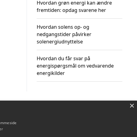
Hvordan grøn energi kan ændre
fremtiden: opdag svarene her
Hvordan solens op- og
nedgangstider påvirker
solenergiudnyttelse
Hvordan du får svar på
energispørgsmål om vedvarende
energikilder
×
Om / kontakt
Blog
Betingelser
hjemmeside
er