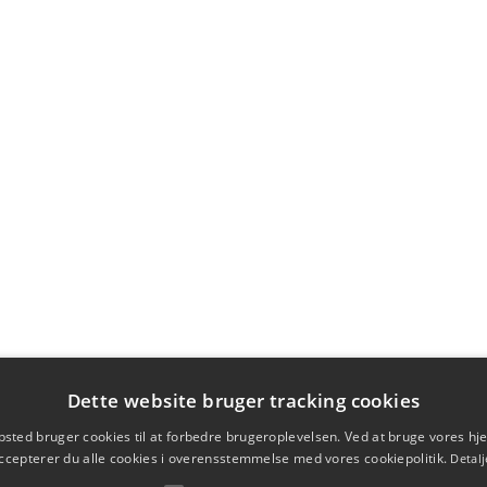
Dette website bruger tracking cookies
sted bruger cookies til at forbedre brugeroplevelsen. Ved at bruge vores 
ccepterer du alle cookies i overensstemmelse med vores cookiepolitik.
Detalj