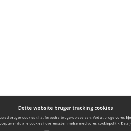
Dette website bruger tracking cookies
sted bruger cookies til at forbedre brugeroplevelsen. Ved at bruge vores 
ccepterer du alle cookies i overensstemmelse med vores cookiepolitik.
Detalj