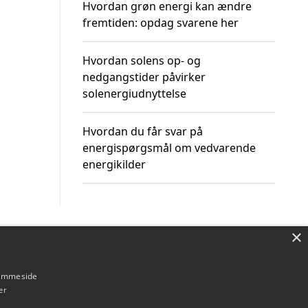
Hvordan grøn energi kan ændre
fremtiden: opdag svarene her
Hvordan solens op- og
nedgangstider påvirker
solenergiudnyttelse
Hvordan du får svar på
energispørgsmål om vedvarende
energikilder
×
Om / kontakt
Blog
Betingelser
hjemmeside
er