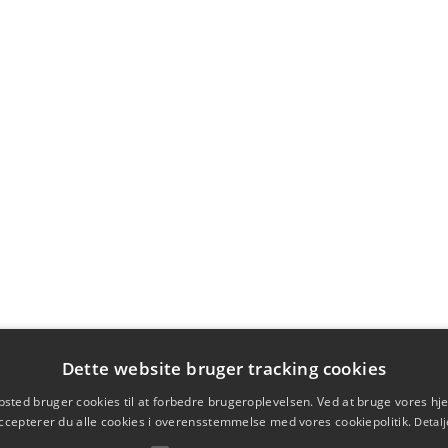
Dette website bruger tracking cookies
sted bruger cookies til at forbedre brugeroplevelsen. Ved at bruge vores 
ccepterer du alle cookies i overensstemmelse med vores cookiepolitik.
Detalj