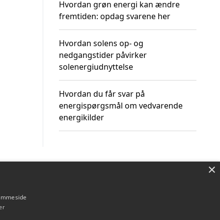
Hvordan grøn energi kan ændre
fremtiden: opdag svarene her
Hvordan solens op- og
nedgangstider påvirker
solenergiudnyttelse
Hvordan du får svar på
energispørgsmål om vedvarende
energikilder
×
Om / kontakt
Blog
Betingelser
hjemmeside
er