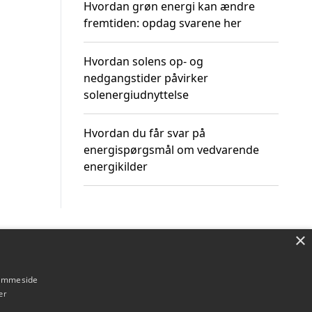
Hvordan grøn energi kan ændre
fremtiden: opdag svarene her
Hvordan solens op- og
nedgangstider påvirker
solenergiudnyttelse
Hvordan du får svar på
energispørgsmål om vedvarende
energikilder
×
Om / kontakt
Blog
Betingelser
hjemmeside
er