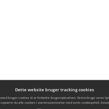
Dette website bruger tracking cookies
sted bruger cookies til at forbedre brugeroplevelsen. Ved at bruge vores 
ccepterer du alle cookies i overensstemmelse med vores cookiepolitik.
Detalj