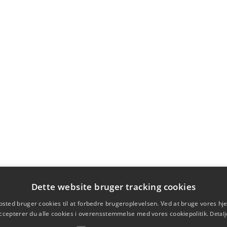
Dette website bruger tracking cookies
sted bruger cookies til at forbedre brugeroplevelsen. Ved at bruge vores 
ccepterer du alle cookies i overensstemmelse med vores cookiepolitik.
Detalj