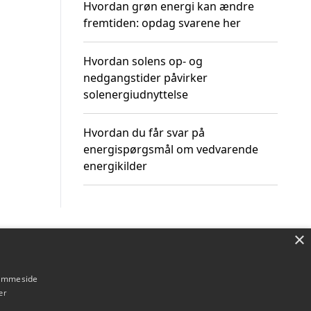
Hvordan grøn energi kan ændre
fremtiden: opdag svarene her
Hvordan solens op- og
nedgangstider påvirker
solenergiudnyttelse
Hvordan du får svar på
energispørgsmål om vedvarende
energikilder
×
Om / kontakt
Blog
Betingelser
hjemmeside
er