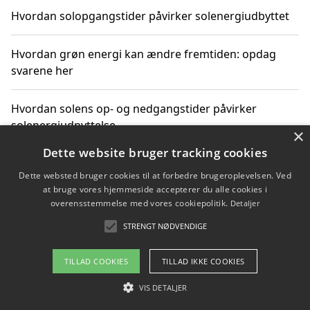
Hvordan solopgangstider påvirker solenergiudbyttet
Hvordan grøn energi kan ændre fremtiden: opdag
svarene her
Hvordan solens op- og nedgangstider påvirker
solenergiudnyttelse
×
Dette website bruger tracking cookies
Hvordan du får svar på energispørgsmål om
Dette websted bruger cookies til at forbedre brugeroplevelsen. Ved
vedvarende energikilder
at bruge vores hjemmeside accepterer du alle cookies i
overensstemmelse med vores cookiepolitik.
Detaljer
STRENGT NØDVENDIGE
Copyright 2026 - Pilanto Aps
TILLAD COOKIES
TILLAD IKKE COOKIES
Om / kontakt
Blog
Betingelser
VIS DETALJER