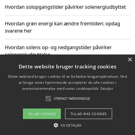
Hvordan solopgangstider påvirker solenergiudbyttet
Hvordan grøn energi kan ændre fremtiden: opdag
svarene her
Hvordan solens op- og nedgangstider påvirker
solenergiudnyttelse
×
Dette website bruger tracking cookies
Hvordan du får svar på energispørgsmål om
Dette websted bruger cookies til at forbedre brugeroplevelsen. Ved
vedvarende energikilder
at bruge vores hjemmeside accepterer du alle cookies i
overensstemmelse med vores cookiepolitik.
Detaljer
STRENGT NØDVENDIGE
Copyright 2026 - Pilanto Aps
TILLAD COOKIES
TILLAD IKKE COOKIES
Om / kontakt
Blog
Betingelser
VIS DETALJER