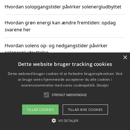
Hvordan solopgangstider påvirker solenergiudbyttet
Hvordan grøn energi kan ændre fremtiden: opdag
svarene her
Hvordan solens op- og nedgangstider påvirker
solenergiudnyttelse
×
Dette website bruger tracking cookies
Hvordan du får svar på energispørgsmål om
Dette websted bruger cookies til at forbedre brugeroplevelsen. Ved
vedvarende energikilder
at bruge vores hjemmeside accepterer du alle cookies i
overensstemmelse med vores cookiepolitik.
Detaljer
STRENGT NØDVENDIGE
Copyright 2026 - Pilanto Aps
TILLAD COOKIES
TILLAD IKKE COOKIES
Om / kontakt
Blog
Betingelser
VIS DETALJER