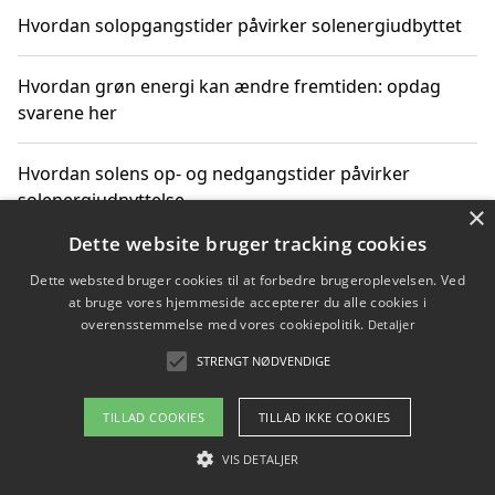
Hvordan solopgangstider påvirker solenergiudbyttet
Hvordan grøn energi kan ændre fremtiden: opdag
svarene her
Hvordan solens op- og nedgangstider påvirker
solenergiudnyttelse
×
Dette website bruger tracking cookies
Hvordan du får svar på energispørgsmål om
Dette websted bruger cookies til at forbedre brugeroplevelsen. Ved
vedvarende energikilder
at bruge vores hjemmeside accepterer du alle cookies i
overensstemmelse med vores cookiepolitik.
Detaljer
STRENGT NØDVENDIGE
Copyright 2026 - Pilanto Aps
TILLAD COOKIES
TILLAD IKKE COOKIES
Om / kontakt
Blog
Betingelser
VIS DETALJER