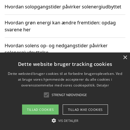
Hvordan solopgangstider påvirker solenergiudbyttet
Hvordan grøn energi kan ændre fremtiden: opdag
svarene her
Hvordan solens op- og nedgangstider påvirker
solenergiudnyttelse
×
Dette website bruger tracking cookies
Hvordan du får svar på energispørgsmål om
Dette websted bruger cookies til at forbedre brugeroplevelsen. Ved
vedvarende energikilder
at bruge vores hjemmeside accepterer du alle cookies i
overensstemmelse med vores cookiepolitik.
Detaljer
STRENGT NØDVENDIGE
Copyright 2026 - Pilanto Aps
TILLAD COOKIES
TILLAD IKKE COOKIES
Om / kontakt
Blog
Betingelser
VIS DETALJER