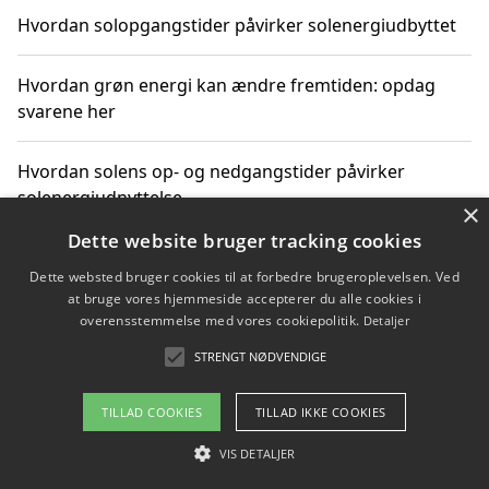
Hvordan solopgangstider påvirker solenergiudbyttet
Hvordan grøn energi kan ændre fremtiden: opdag
svarene her
Hvordan solens op- og nedgangstider påvirker
solenergiudnyttelse
×
Dette website bruger tracking cookies
Hvordan du får svar på energispørgsmål om
Dette websted bruger cookies til at forbedre brugeroplevelsen. Ved
vedvarende energikilder
at bruge vores hjemmeside accepterer du alle cookies i
overensstemmelse med vores cookiepolitik.
Detaljer
STRENGT NØDVENDIGE
Copyright 2026 - Pilanto Aps
TILLAD COOKIES
TILLAD IKKE COOKIES
Om / kontakt
Blog
Betingelser
VIS DETALJER