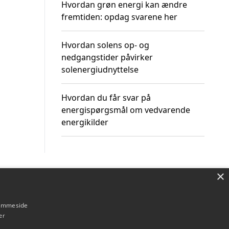
Hvordan grøn energi kan ændre
fremtiden: opdag svarene her
Hvordan solens op- og
nedgangstider påvirker
solenergiudnyttelse
Hvordan du får svar på
energispørgsmål om vedvarende
energikilder
×
Om / kontakt
Blog
Betingelser
hjemmeside
er