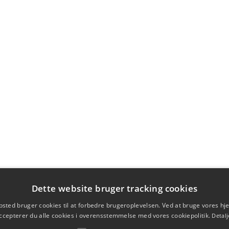
Dette website bruger tracking cookies
sted bruger cookies til at forbedre brugeroplevelsen. Ved at bruge vores 
ccepterer du alle cookies i overensstemmelse med vores cookiepolitik.
Detalj