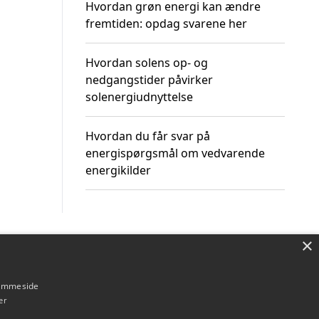
Hvordan grøn energi kan ændre
fremtiden: opdag svarene her
Hvordan solens op- og
nedgangstider påvirker
solenergiudnyttelse
Hvordan du får svar på
energispørgsmål om vedvarende
energikilder
×
Om / kontakt
Blog
Betingelser
hjemmeside
er