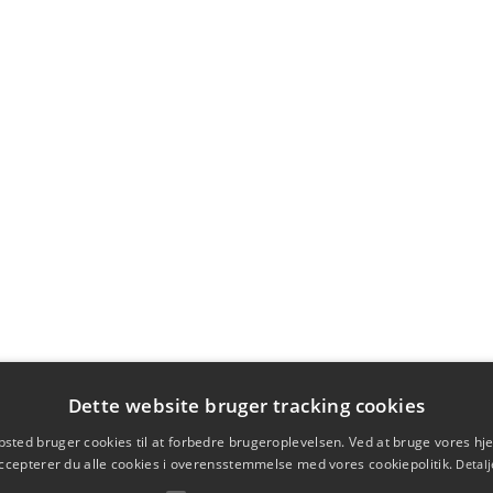
Dette website bruger tracking cookies
sted bruger cookies til at forbedre brugeroplevelsen. Ved at bruge vores 
ccepterer du alle cookies i overensstemmelse med vores cookiepolitik.
Detalj