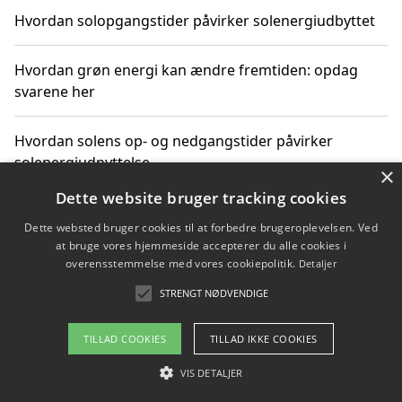
Hvordan solopgangstider påvirker solenergiudbyttet
Hvordan grøn energi kan ændre fremtiden: opdag
svarene her
Hvordan solens op- og nedgangstider påvirker
solenergiudnyttelse
×
Dette website bruger tracking cookies
Hvordan du får svar på energispørgsmål om
Dette websted bruger cookies til at forbedre brugeroplevelsen. Ved
vedvarende energikilder
at bruge vores hjemmeside accepterer du alle cookies i
overensstemmelse med vores cookiepolitik.
Detaljer
STRENGT NØDVENDIGE
Copyright 2026 - Pilanto Aps
TILLAD COOKIES
TILLAD IKKE COOKIES
Om / kontakt
Blog
Betingelser
VIS DETALJER