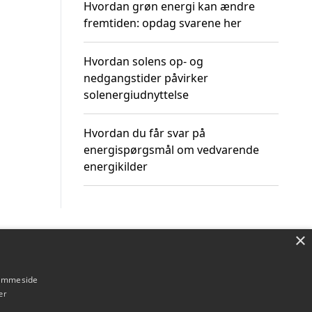
Hvordan grøn energi kan ændre
fremtiden: opdag svarene her
Hvordan solens op- og
nedgangstider påvirker
solenergiudnyttelse
Hvordan du får svar på
energispørgsmål om vedvarende
energikilder
×
Om / kontakt
Blog
Betingelser
hjemmeside
er