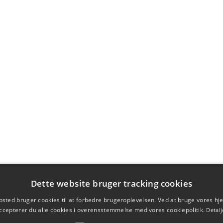
Dette website bruger tracking cookies
sted bruger cookies til at forbedre brugeroplevelsen. Ved at bruge vores 
ccepterer du alle cookies i overensstemmelse med vores cookiepolitik.
Detalj