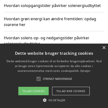
Hvordan solopgangstider påvirker solenergiudbyttet
Hvordan grøn energi kan ændre fremtiden: opdag
svarene her
Hvordan solens op- og nedgangstider påvirker
solenergiudnyttelse
×
Dette website bruger tracking cookies
Hvordan du får svar på energispørgsmål om
Dette websted bruger cookies til at forbedre brugeroplevelsen. Ved
vedvarende energikilder
at bruge vores hjemmeside accepterer du alle cookies i
overensstemmelse med vores cookiepolitik.
Detaljer
STRENGT NØDVENDIGE
Copyright 2026 - Pilanto Aps
TILLAD COOKIES
TILLAD IKKE COOKIES
Om / kontakt
Blog
Betingelser
VIS DETALJER