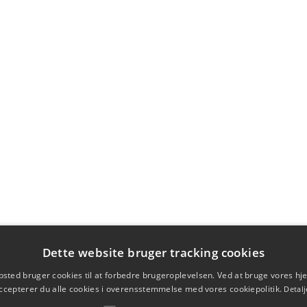
Dette website bruger tracking cookies
sted bruger cookies til at forbedre brugeroplevelsen. Ved at bruge vores 
ccepterer du alle cookies i overensstemmelse med vores cookiepolitik.
Detalj