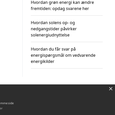
Hvordan grøn energi kan ændre
fremtiden: opdag svarene her
Hvordan solens op- og
nedgangstider påvirker
solenergiudnyttelse
Hvordan du får svar på
energispørgsmål om vedvarende
energikilder
×
Om / kontakt
Blog
Betingelser
hjemmeside
er