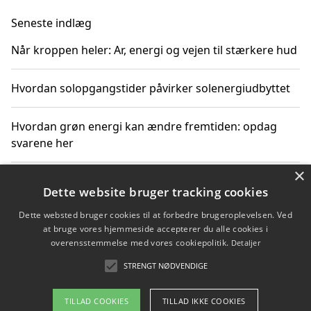
Seneste indlæg
Når kroppen heler: Ar, energi og vejen til stærkere hud
Hvordan solopgangstider påvirker solenergiudbyttet
Hvordan grøn energi kan ændre fremtiden: opdag
svarene her
×
Hvordan solens op- og nedgangstider påvirker
Dette website bruger tracking cookies
solenergiudnyttelse
Dette websted bruger cookies til at forbedre brugeroplevelsen. Ved
at bruge vores hjemmeside accepterer du alle cookies i
Hvordan du får svar på energispørgsmål om
overensstemmelse med vores cookiepolitik.
Detaljer
vedvarende energikilder
STRENGT NØDVENDIGE
TILLAD COOKIES
TILLAD IKKE COOKIES