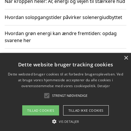
Når kroppen heler: Ar, energi og vejen til stærkere hud
Hvordan solopgangstider påvirker solenergiudbyttet
Hvordan grøn energi kan ændre fremtiden: opdag
svarene her
×
Hvordan solens op- og nedgangstider påvirker
solenergiudnyttelse
Dette website bruger tracking cookies
Dette websted bruger cookies til at forbedre brugeroplevelsen. Ved
Hvordan du får svar på energispørgsmål om
at bruge vores hjemmeside accepterer du alle cookies i
vedvarende energikilder
overensstemmelse med vores cookiepolitik.
Detaljer
STRENGT NØDVENDIGE
TILLAD COOKIES
TILLAD IKKE COOKIES
Copyright 2026 - Pilanto Aps
Om / kontakt
VIS DETALJER
Blog
Betingelser