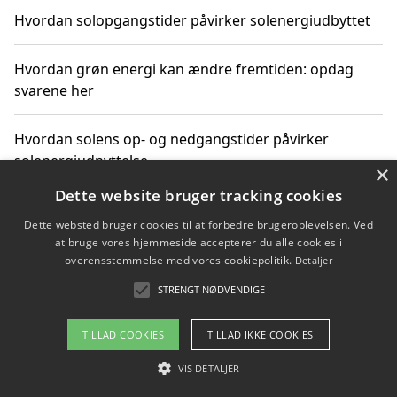
Hvordan solopgangstider påvirker solenergiudbyttet
Hvordan grøn energi kan ændre fremtiden: opdag
svarene her
Hvordan solens op- og nedgangstider påvirker
solenergiudnyttelse
×
Dette website bruger tracking cookies
Hvordan du får svar på energispørgsmål om
Dette websted bruger cookies til at forbedre brugeroplevelsen. Ved
vedvarende energikilder
at bruge vores hjemmeside accepterer du alle cookies i
overensstemmelse med vores cookiepolitik.
Detaljer
STRENGT NØDVENDIGE
Copyright 2026 - Pilanto Aps
TILLAD COOKIES
TILLAD IKKE COOKIES
Om / kontakt
Blog
Betingelser
VIS DETALJER