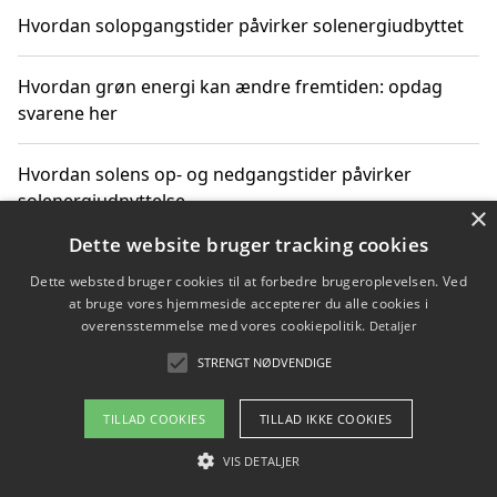
Hvordan solopgangstider påvirker solenergiudbyttet
Hvordan grøn energi kan ændre fremtiden: opdag
svarene her
Hvordan solens op- og nedgangstider påvirker
solenergiudnyttelse
×
Dette website bruger tracking cookies
Hvordan du får svar på energispørgsmål om
Dette websted bruger cookies til at forbedre brugeroplevelsen. Ved
vedvarende energikilder
at bruge vores hjemmeside accepterer du alle cookies i
overensstemmelse med vores cookiepolitik.
Detaljer
STRENGT NØDVENDIGE
Copyright 2026 - Pilanto Aps
TILLAD COOKIES
TILLAD IKKE COOKIES
Om / kontakt
Blog
Betingelser
VIS DETALJER