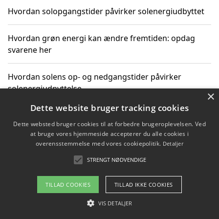
Hvordan solopgangstider påvirker solenergiudbyttet
Hvordan grøn energi kan ændre fremtiden: opdag
svarene her
Hvordan solens op- og nedgangstider påvirker
solenergiudnyttelse
×
Dette website bruger tracking cookies
Hvordan du får svar på energispørgsmål om
Dette websted bruger cookies til at forbedre brugeroplevelsen. Ved
vedvarende energikilder
at bruge vores hjemmeside accepterer du alle cookies i
overensstemmelse med vores cookiepolitik.
Detaljer
STRENGT NØDVENDIGE
Copyright 2026 - Pilanto Aps
TILLAD COOKIES
TILLAD IKKE COOKIES
Om / kontakt
Blog
Betingelser
VIS DETALJER