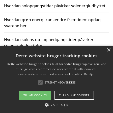
Hvordan solopgangstider påvirker solenergiudbyttet
Hvordan grøn energi kan ændre fremtiden: opdag
svarene her
Hvordan solens op- og nedgangstider påvirker
solenergiudnyttelse
×
Dette website bruger tracking cookies
Hvordan du får svar på energispørgsmål om
Dette websted bruger cookies til at forbedre brugeroplevelsen. Ved
vedvarende energikilder
at bruge vores hjemmeside accepterer du alle cookies i
overensstemmelse med vores cookiepolitik.
Detaljer
STRENGT NØDVENDIGE
Copyright 2026 - Pilanto Aps
TILLAD COOKIES
TILLAD IKKE COOKIES
Om / kontakt
Blog
Betingelser
VIS DETALJER