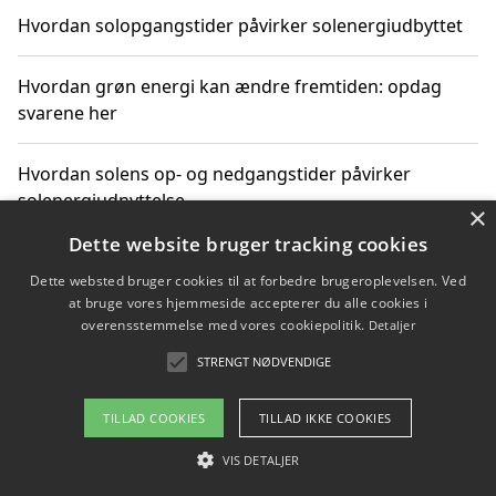
Hvordan solopgangstider påvirker solenergiudbyttet
Hvordan grøn energi kan ændre fremtiden: opdag
svarene her
Hvordan solens op- og nedgangstider påvirker
solenergiudnyttelse
×
Dette website bruger tracking cookies
Hvordan du får svar på energispørgsmål om
Dette websted bruger cookies til at forbedre brugeroplevelsen. Ved
vedvarende energikilder
at bruge vores hjemmeside accepterer du alle cookies i
overensstemmelse med vores cookiepolitik.
Detaljer
STRENGT NØDVENDIGE
Copyright 2026 - Pilanto Aps
TILLAD COOKIES
TILLAD IKKE COOKIES
Om / kontakt
Blog
Betingelser
VIS DETALJER