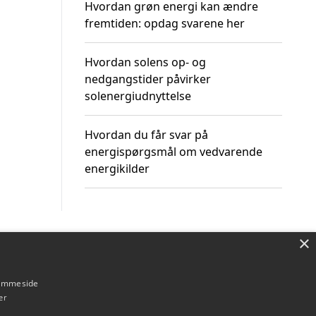
Hvordan grøn energi kan ændre
fremtiden: opdag svarene her
Hvordan solens op- og
nedgangstider påvirker
solenergiudnyttelse
Hvordan du får svar på
energispørgsmål om vedvarende
energikilder
×
Om / kontakt
Blog
Betingelser
hjemmeside
er