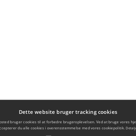
Dette website bruger tracking cookies
sted bruger cookies til at forbedre brugeroplevelsen. Ved at bruge vores 
ccepterer du alle cookies i overensstemmelse med vores cookiepolitik.
Detalj