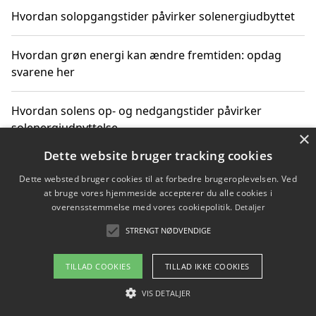
Hvordan solopgangstider påvirker solenergiudbyttet
Hvordan grøn energi kan ændre fremtiden: opdag
svarene her
Hvordan solens op- og nedgangstider påvirker
solenergiudnyttelse
×
Dette website bruger tracking cookies
Hvordan du får svar på energispørgsmål om
Dette websted bruger cookies til at forbedre brugeroplevelsen. Ved
vedvarende energikilder
at bruge vores hjemmeside accepterer du alle cookies i
overensstemmelse med vores cookiepolitik.
Detaljer
STRENGT NØDVENDIGE
Copyright 2026 - Pilanto Aps
TILLAD COOKIES
TILLAD IKKE COOKIES
Om / kontakt
Blog
Betingelser
VIS DETALJER