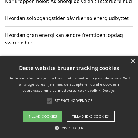
Når kroppen heler: Ar, energi og vejen til stærkere hud
Hvordan solopgangstider påvirker solenergiudbyttet
Hvordan grøn energi kan ændre fremtiden: opdag
svarene her
×
Hvordan solens op- og nedgangstider påvirker
solenergiudnyttelse
Dette website bruger tracking cookies
Dette websted bruger cookies til at forbedre brugeroplevelsen. Ved
Hvordan du får svar på energispørgsmål om
at bruge vores hjemmeside accepterer du alle cookies i
vedvarende energikilder
overensstemmelse med vores cookiepolitik.
Detaljer
STRENGT NØDVENDIGE
TILLAD COOKIES
TILLAD IKKE COOKIES
Copyright 2026 - Pilanto Aps
Om / kontakt
VIS DETALJER
Blog
Betingelser