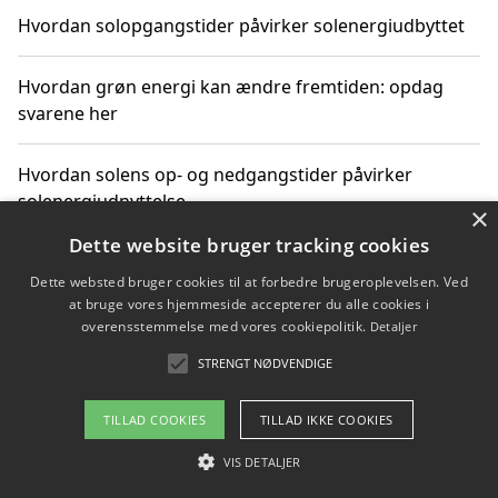
Hvordan solopgangstider påvirker solenergiudbyttet
Hvordan grøn energi kan ændre fremtiden: opdag
svarene her
Hvordan solens op- og nedgangstider påvirker
solenergiudnyttelse
×
Dette website bruger tracking cookies
Hvordan du får svar på energispørgsmål om
Dette websted bruger cookies til at forbedre brugeroplevelsen. Ved
vedvarende energikilder
at bruge vores hjemmeside accepterer du alle cookies i
overensstemmelse med vores cookiepolitik.
Detaljer
STRENGT NØDVENDIGE
Copyright 2026 - Pilanto Aps
TILLAD COOKIES
TILLAD IKKE COOKIES
Om / kontakt
Blog
Betingelser
VIS DETALJER