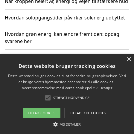
Når kroppen heler: Ar, energi og vejen til stærkere hud
Hvordan solopgangstider påvirker solenergiudbyttet
Hvordan grøn energi kan ændre fremtiden: opdag
svarene her
×
Hvordan solens op- og nedgangstider påvirker
solenergiudnyttelse
Dette website bruger tracking cookies
Dette websted bruger cookies til at forbedre brugeroplevelsen. Ved
Hvordan du får svar på energispørgsmål om
at bruge vores hjemmeside accepterer du alle cookies i
vedvarende energikilder
overensstemmelse med vores cookiepolitik.
Detaljer
STRENGT NØDVENDIGE
TILLAD COOKIES
TILLAD IKKE COOKIES
Copyright 2026 - Pilanto Aps
Om / kontakt
VIS DETALJER
Blog
Betingelser