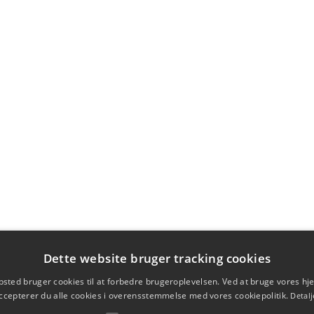
Dette website bruger tracking cookies
sted bruger cookies til at forbedre brugeroplevelsen. Ved at bruge vores 
ccepterer du alle cookies i overensstemmelse med vores cookiepolitik.
Detalj