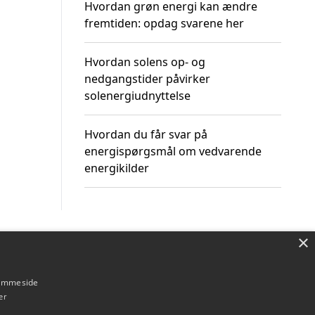
Hvordan grøn energi kan ændre
fremtiden: opdag svarene her
Hvordan solens op- og
nedgangstider påvirker
solenergiudnyttelse
Hvordan du får svar på
energispørgsmål om vedvarende
energikilder
×
Om / kontakt
Blog
Betingelser
hjemmeside
er