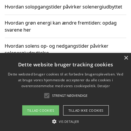
Hvordan solopgangstider påvirker solenergiudbyttet
Hvordan grøn energi kan ændre fremtiden: opdag
svarene her
Hvordan solens op- og nedgangstider påvirker
solenergiudnyttelse
×
Dette website bruger tracking cookies
Hvordan du får svar på energispørgsmål om
Dette websted bruger cookies til at forbedre brugeroplevelsen. Ved
vedvarende energikilder
at bruge vores hjemmeside accepterer du alle cookies i
overensstemmelse med vores cookiepolitik.
Detaljer
STRENGT NØDVENDIGE
Copyright 2026 - Pilanto Aps
TILLAD COOKIES
TILLAD IKKE COOKIES
Om / kontakt
Blog
Betingelser
VIS DETALJER