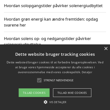
Hvordan solopgangstider påvirker solenergiudbyttet
Hvordan grøn energi kan ændre fremtiden: opdag
svarene her
Hvordan solens op- og nedgangstider påvirker
solenergiudnyttelse
×
Dette website bruger tracking cookies
Hvordan du får svar på energispørgsmål om
Dette websted bruger cookies til at forbedre brugeroplevelsen. Ved
vedvarende energikilder
at bruge vores hjemmeside accepterer du alle cookies i
overensstemmelse med vores cookiepolitik.
Detaljer
STRENGT NØDVENDIGE
Copyright 2026 - Pilanto Aps
TILLAD COOKIES
TILLAD IKKE COOKIES
Om / kontakt
Blog
Betingelser
VIS DETALJER