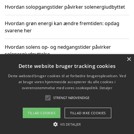
Hvordan solopgangstider påvirker solenergiudbyttet
Hvordan grøn energi kan ændre fremtiden: opdag
svarene her
Hvordan solens op- og nedgangstider påvirker
solenergiudnyttelse
×
Dette website bruger tracking cookies
Hvordan du får svar på energispørgsmål om
Dette websted bruger cookies til at forbedre brugeroplevelsen. Ved
vedvarende energikilder
at bruge vores hjemmeside accepterer du alle cookies i
overensstemmelse med vores cookiepolitik.
Detaljer
STRENGT NØDVENDIGE
Copyright 2026 - Pilanto Aps
TILLAD COOKIES
TILLAD IKKE COOKIES
Om / kontakt
Blog
Betingelser
VIS DETALJER