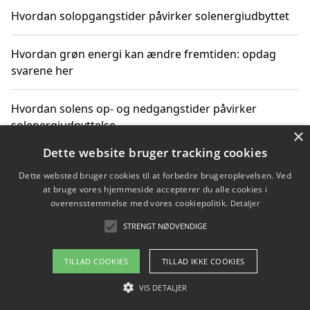
Hvordan solopgangstider påvirker solenergiudbyttet
Hvordan grøn energi kan ændre fremtiden: opdag
svarene her
Hvordan solens op- og nedgangstider påvirker
solenergiudnyttelse
×
Dette website bruger tracking cookies
Hvordan du får svar på energispørgsmål om
Dette websted bruger cookies til at forbedre brugeroplevelsen. Ved
vedvarende energikilder
at bruge vores hjemmeside accepterer du alle cookies i
overensstemmelse med vores cookiepolitik.
Detaljer
STRENGT NØDVENDIGE
Copyright 2026 - Pilanto Aps
TILLAD COOKIES
TILLAD IKKE COOKIES
Om / kontakt
Blog
Betingelser
VIS DETALJER