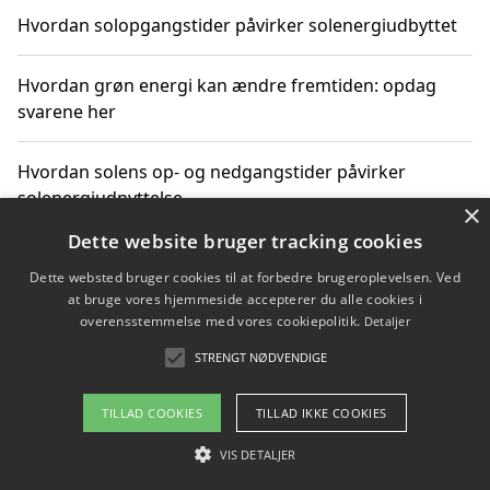
Hvordan solopgangstider påvirker solenergiudbyttet
Hvordan grøn energi kan ændre fremtiden: opdag
svarene her
Hvordan solens op- og nedgangstider påvirker
solenergiudnyttelse
×
Dette website bruger tracking cookies
Hvordan du får svar på energispørgsmål om
Dette websted bruger cookies til at forbedre brugeroplevelsen. Ved
vedvarende energikilder
at bruge vores hjemmeside accepterer du alle cookies i
overensstemmelse med vores cookiepolitik.
Detaljer
STRENGT NØDVENDIGE
Copyright 2026 - Pilanto Aps
TILLAD COOKIES
TILLAD IKKE COOKIES
Om / kontakt
Blog
Betingelser
VIS DETALJER