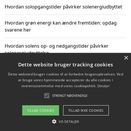
Hvordan solopgangstider påvirker solenergiudbyttet
Hvordan grøn energi kan ændre fremtiden: opdag
svarene her
Hvordan solens op- og nedgangstider påvirker
solenergiudnyttelse
×
Dette website bruger tracking cookies
Hvordan du får svar på energispørgsmål om
Dette websted bruger cookies til at forbedre brugeroplevelsen. Ved
vedvarende energikilder
at bruge vores hjemmeside accepterer du alle cookies i
overensstemmelse med vores cookiepolitik.
Detaljer
STRENGT NØDVENDIGE
Copyright 2026 - Pilanto Aps
TILLAD COOKIES
TILLAD IKKE COOKIES
Om / kontakt
Blog
Betingelser
VIS DETALJER