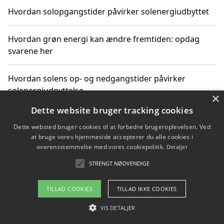
Hvordan solopgangstider påvirker solenergiudbyttet
Hvordan grøn energi kan ændre fremtiden: opdag
svarene her
Hvordan solens op- og nedgangstider påvirker
solenergiudnyttelse
×
Dette website bruger tracking cookies
Hvordan du får svar på energispørgsmål om
Dette websted bruger cookies til at forbedre brugeroplevelsen. Ved
vedvarende energikilder
at bruge vores hjemmeside accepterer du alle cookies i
overensstemmelse med vores cookiepolitik.
Detaljer
STRENGT NØDVENDIGE
Copyright 2026 - Pilanto Aps
TILLAD COOKIES
TILLAD IKKE COOKIES
Om / kontakt
Blog
Betingelser
VIS DETALJER