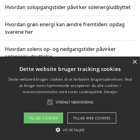
Hvordan solopgangstider påvirker solenergiudbyttet
Hvordan grøn energi kan ændre fremtiden: opdag
svarene her
Hvordan solens op- og nedgangstider påvirker
solenergiudnyttelse
×
Dette website bruger tracking cookies
Hvordan du får svar på energispørgsmål om
Dette websted bruger cookies til at forbedre brugeroplevelsen. Ved
vedvarende energikilder
at bruge vores hjemmeside accepterer du alle cookies i
overensstemmelse med vores cookiepolitik.
Detaljer
STRENGT NØDVENDIGE
Copyright 2026 - Pilanto Aps
TILLAD COOKIES
TILLAD IKKE COOKIES
Om / kontakt
Blog
Betingelser
VIS DETALJER