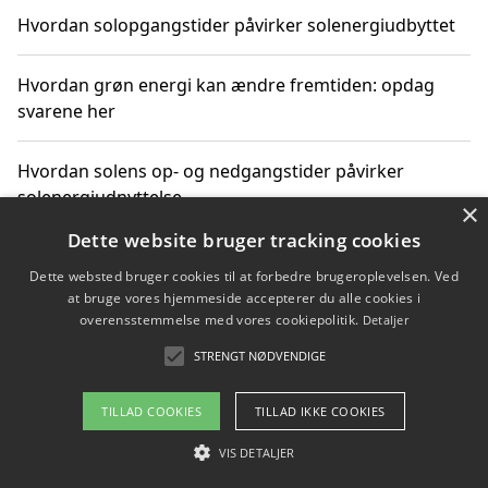
Hvordan solopgangstider påvirker solenergiudbyttet
Hvordan grøn energi kan ændre fremtiden: opdag
svarene her
Hvordan solens op- og nedgangstider påvirker
solenergiudnyttelse
×
Dette website bruger tracking cookies
Hvordan du får svar på energispørgsmål om
Dette websted bruger cookies til at forbedre brugeroplevelsen. Ved
vedvarende energikilder
at bruge vores hjemmeside accepterer du alle cookies i
overensstemmelse med vores cookiepolitik.
Detaljer
STRENGT NØDVENDIGE
Copyright 2026 - Pilanto Aps
TILLAD COOKIES
TILLAD IKKE COOKIES
Om / kontakt
Blog
Betingelser
VIS DETALJER