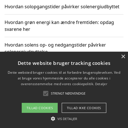
Hvordan solopgangstider påvirker solenergiudbyttet
Hvordan grøn energi kan ændre fremtiden: opdag
svarene her
Hvordan solens op- og nedgangstider påvirker
solenergiudnyttelse
×
Dette website bruger tracking cookies
Hvordan du får svar på energispørgsmål om
Dette websted bruger cookies til at forbedre brugeroplevelsen. Ved
vedvarende energikilder
at bruge vores hjemmeside accepterer du alle cookies i
overensstemmelse med vores cookiepolitik.
Detaljer
STRENGT NØDVENDIGE
Copyright 2026 - Pilanto Aps
TILLAD COOKIES
TILLAD IKKE COOKIES
Om / kontakt
Blog
Betingelser
VIS DETALJER