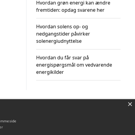
Hvordan grøn energi kan ændre
fremtiden: opdag svarene her
Hvordan solens op- og
nedgangstider påvirker
solenergiudnyttelse
Hvordan du får svar på
energispørgsmål om vedvarende
energikilder
×
Om / kontakt
Blog
Betingelser
hjemmeside
er