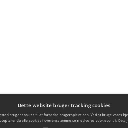
Dette website bruger tracking cookies
sted bruger cookies til at forbedre brugeroplevelsen. Ved at bruge vores 
ccepterer du alle cookies i overensstemmelse med vores cookiepolitik.
Detalj