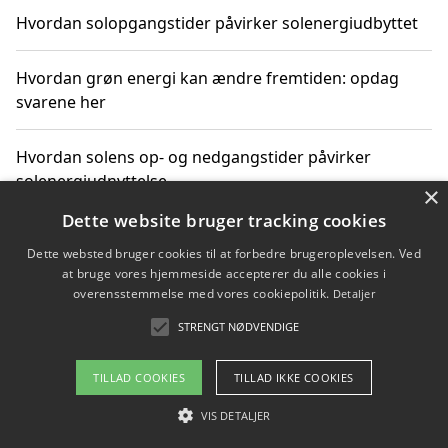
Hvordan solopgangstider påvirker solenergiudbyttet
Hvordan grøn energi kan ændre fremtiden: opdag
svarene her
Hvordan solens op- og nedgangstider påvirker
solenergiudnyttelse
×
Dette website bruger tracking cookies
Hvordan du får svar på energispørgsmål om
Dette websted bruger cookies til at forbedre brugeroplevelsen. Ved
vedvarende energikilder
at bruge vores hjemmeside accepterer du alle cookies i
overensstemmelse med vores cookiepolitik.
Detaljer
STRENGT NØDVENDIGE
Copyright 2026 - Pilanto Aps
TILLAD COOKIES
TILLAD IKKE COOKIES
Om / kontakt
Blog
Betingelser
VIS DETALJER