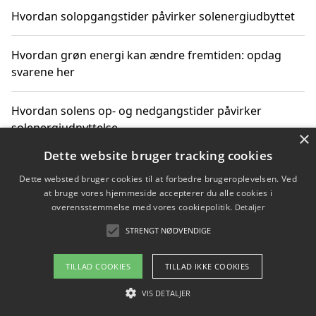
Hvordan solopgangstider påvirker solenergiudbyttet
Hvordan grøn energi kan ændre fremtiden: opdag
svarene her
Hvordan solens op- og nedgangstider påvirker
solenergiudnyttelse
×
Dette website bruger tracking cookies
Hvordan du får svar på energispørgsmål om
Dette websted bruger cookies til at forbedre brugeroplevelsen. Ved
vedvarende energikilder
at bruge vores hjemmeside accepterer du alle cookies i
overensstemmelse med vores cookiepolitik.
Detaljer
STRENGT NØDVENDIGE
Copyright 2026 - Pilanto Aps
TILLAD COOKIES
TILLAD IKKE COOKIES
Om / kontakt
Blog
Betingelser
VIS DETALJER