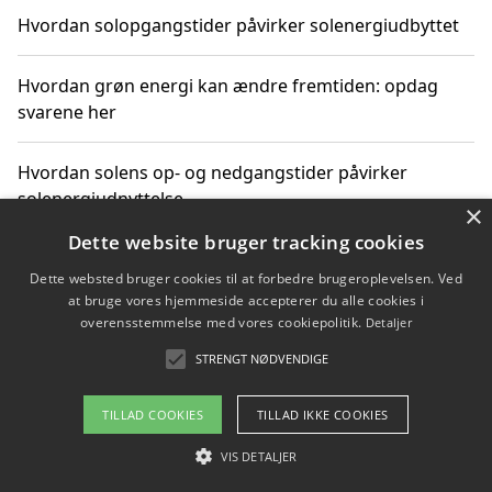
Hvordan solopgangstider påvirker solenergiudbyttet
Hvordan grøn energi kan ændre fremtiden: opdag
svarene her
Hvordan solens op- og nedgangstider påvirker
solenergiudnyttelse
×
Dette website bruger tracking cookies
Hvordan du får svar på energispørgsmål om
Dette websted bruger cookies til at forbedre brugeroplevelsen. Ved
vedvarende energikilder
at bruge vores hjemmeside accepterer du alle cookies i
overensstemmelse med vores cookiepolitik.
Detaljer
STRENGT NØDVENDIGE
Copyright 2026 - Pilanto Aps
TILLAD COOKIES
TILLAD IKKE COOKIES
Om / kontakt
Blog
Betingelser
VIS DETALJER