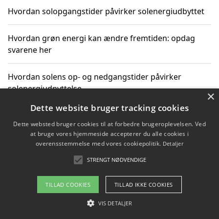
Hvordan solopgangstider påvirker solenergiudbyttet
Hvordan grøn energi kan ændre fremtiden: opdag
svarene her
Hvordan solens op- og nedgangstider påvirker
solenergiudnyttelse
×
Dette website bruger tracking cookies
Hvordan du får svar på energispørgsmål om
Dette websted bruger cookies til at forbedre brugeroplevelsen. Ved
vedvarende energikilder
at bruge vores hjemmeside accepterer du alle cookies i
overensstemmelse med vores cookiepolitik.
Detaljer
STRENGT NØDVENDIGE
Copyright 2026 - Pilanto Aps
TILLAD COOKIES
TILLAD IKKE COOKIES
Om / kontakt
Blog
Betingelser
VIS DETALJER