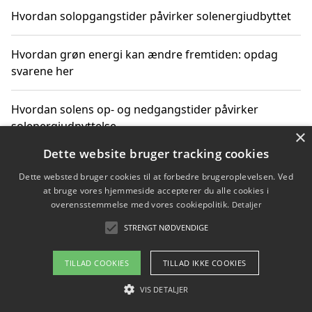
Hvordan solopgangstider påvirker solenergiudbyttet
Hvordan grøn energi kan ændre fremtiden: opdag
svarene her
Hvordan solens op- og nedgangstider påvirker
solenergiudnyttelse
×
Dette website bruger tracking cookies
Hvordan du får svar på energispørgsmål om
Dette websted bruger cookies til at forbedre brugeroplevelsen. Ved
vedvarende energikilder
at bruge vores hjemmeside accepterer du alle cookies i
overensstemmelse med vores cookiepolitik.
Detaljer
STRENGT NØDVENDIGE
Copyright 2026 - Pilanto Aps
TILLAD COOKIES
TILLAD IKKE COOKIES
Om / kontakt
Blog
Betingelser
VIS DETALJER