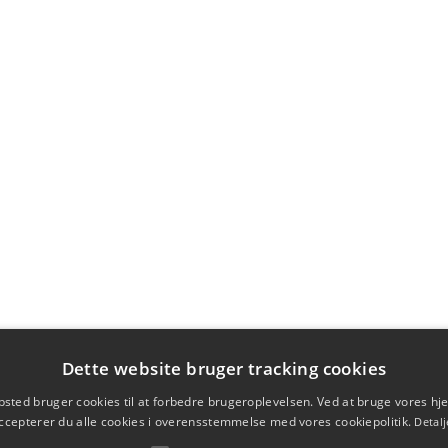
Dette website bruger tracking cookies
sted bruger cookies til at forbedre brugeroplevelsen. Ved at bruge vores 
ccepterer du alle cookies i overensstemmelse med vores cookiepolitik.
Detalj