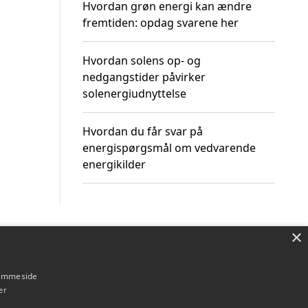
Hvordan grøn energi kan ændre
fremtiden: opdag svarene her
Hvordan solens op- og
nedgangstider påvirker
solenergiudnyttelse
Hvordan du får svar på
energispørgsmål om vedvarende
energikilder
×
Om / kontakt
Blog
Betingelser
hjemmeside
er